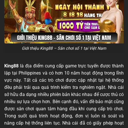
Giới thiệu King88 – Sân chơi số 1 tại Việt Nam
King88
là địa điểm cung cấp game trực tuyến được thành
lập tại Philippines và có hơn 10 năm hoạt động trong lĩnh
vực này. Tất cả các trò chơi được cập nhật tại hệ thống
đều phải trải qua quá trình kiểm tra nghiêm ngặt. Nhà cái
sở hữu đa dạng nhiều phiên bản khác nhau để cược thủ có
nhiều sự lựa chọn hơn. Bên cạnh đó, vấn đề bảo mật cũng
được sân chơi quan tâm hàng đầu khi cung cấp trò chơi.
Trong suốt quá trình hoạt động, đơn vị luôn rà soát và
nâng cấp hệ thống liên tục. Nhà cái đã có giấy phép hoạt