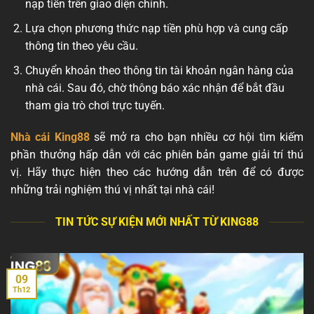
nạp tiền trên giao diện chính.
Lựa chọn phương thức nạp tiền phù hợp và cung cấp
thông tin theo yêu cầu.
Chuyển khoản theo thông tin tài khoản ngân hàng của
nhà cái. Sau đó, chờ thông báo xác nhận để bắt đầu
tham gia trò chơi trực tuyến.
Nhà cái King88
sẽ mở ra cho bạn nhiều cơ hội tìm kiếm
phần thưởng hấp dẫn với các phiên bản game giải trí thú
vị. Hãy thực hiện theo các hướng dẫn trên để có được
những trải nghiệm thú vị nhất tại nhà cái!
TIN TỨC SỰ KIỆN MỚI NHẤT TỪ KING88
09
Th12