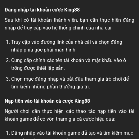
Đăng nhập tài khoản cược King88
Sau khi có tài khoản thành viên, bạn cần thực hiện đăng
nhập để truy cập vào hệ thống chính của nhà cái:
Truy cập vào đường link của nhà cái và chọn đăng
nhập phía góc phải màn hình.
Cung cấp chính xác tên tài khoản và mật khẩu vào ô
trống được thiết lập sẵn.
Chọn mục đăng nhập và bắt đầu tham gia trò chơi để
tìm kiếm những phần thưởng giá trị.
Nạp tiền vào tài khoản cá cược King88
Người chơi cần thực hiện các thao tác nạp tiền vào tài
khoản game để có vốn tham gia cá cược hiệu quả:
Đăng nhập vào tài khoản game đã tạo và tìm kiếm mục