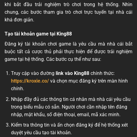
khi bắt đầu trải nghiệm trò chơi trong hệ thống. Nhìn
chung, các bước tham gia trò chơi trực tuyến tại nhà cái
khá đơn giản.
Tạo tài khoản game tại King88
Đăng ký tài khoản chơi game là yêu cầu mà nhà cái bắt
buộc tất cả cược thủ phải thực hiện để được trải nghiệm
game tại hệ thống. Các bước cụ thể như sau:
Truy cập vào đường
link vào King88
chính thức:
https://kroxie.co/
và chọn mục đăng ký trên màn hình
chính.
Nhập đầy đủ các thông tin cá nhân mà nhà cái yêu cầu
trong biểu mẫu có sẵn. Người chơi cần nhập tên đăng
nhập, mật khẩu, số điện thoại, email, mã xác minh.
Kiểm tra thông tin và ấn chọn đăng ký để hệ thống xét
duyệt yêu cầu tạo tài khoản.