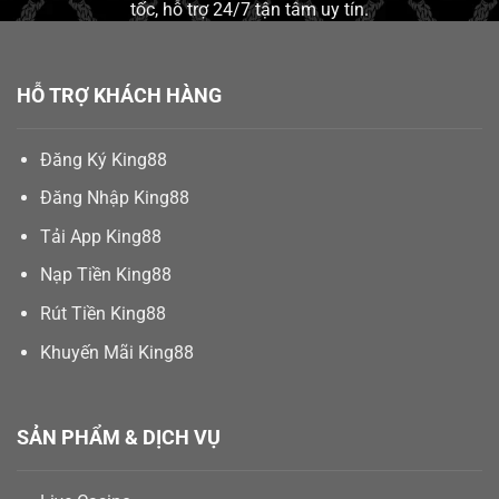
tốc, hỗ trợ 24/7 tận tâm uy tín.
HỖ TRỢ KHÁCH HÀNG
Đăng Ký King88
Đăng Nhập King88
Tải App King88
Nạp Tiền King88
Rút Tiền King88
Khuyến Mãi King88
SẢN PHẨM & DỊCH VỤ