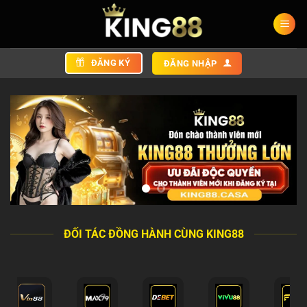
Chuyển
đến
nội
dung
ĐĂNG KÝ
ĐĂNG NHẬP
ĐỐI TÁC ĐỒNG HÀNH CÙNG KING88