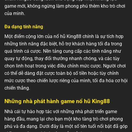
game mới, không ngừng làm phong phú thêm kho trò chơi
của mình.
Đa dạng tính năng
Một điểm cộng lớn của nổ hũ King88 chính là sự tích hợp
những tính năng đặc biệt, hỗ trợ khách hàng tối đa trong
quá trình cá cược. Nền tảng cung cấp các tính năng như
quay tự động, thay đổi thưởng nhanh chóng, và các tùy
chọn linh hoạt trong việc điều chỉnh mức cược. Người chơi
có thể dễ dàng đặt cược toàn bộ số tiền hoặc tùy chỉnh
mức cược theo chiến lược riêng của mình, tối đa hóa cơ hội
chiến thắng.
Những nhà phát hành game nổ hũ King88
Nhà cái tự hào hợp tác với những nhà phát triển game
hàng đầu, mang lại cho bạn một kho tàng trò chơi phong
phú và đa dạng. Dưới đây là một số tên tuổi nổi bật đã góp