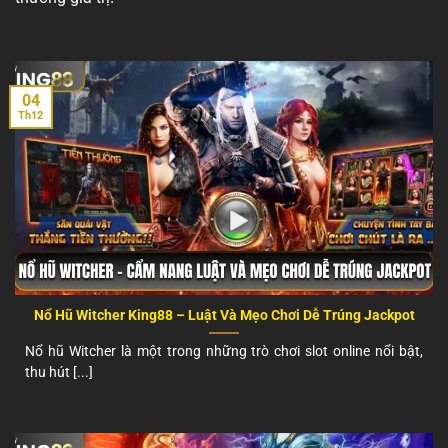
04
Th12
Nổ Hũ Witcher King88 – Luật Và Mẹo Chơi Dễ Trúng Jackpot
Nổ hũ Witcher là một trong những trò chơi slot online nổi bật,
thu hút [...]