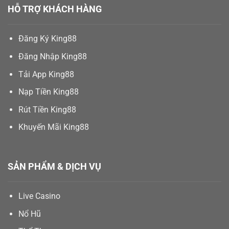
HỖ TRỢ KHÁCH HÀNG
Đăng Ký King88
Đăng Nhập King88
Tải App King88
Nạp Tiền King88
Rút Tiền King88
Khuyến Mãi King88
SẢN PHẨM & DỊCH VỤ
Live Casino
Nổ Hũ