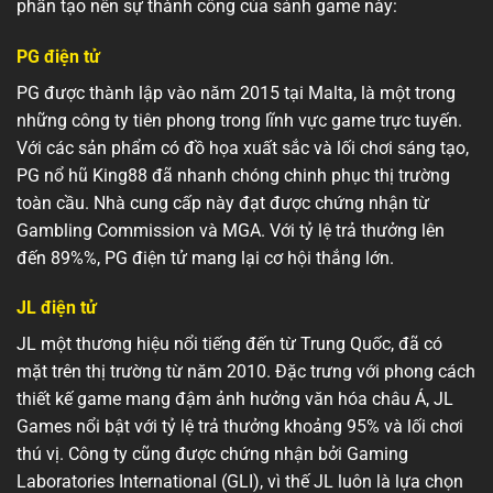
phần tạo nên sự thành công của sảnh game này:
PG điện tử
PG được thành lập vào năm 2015 tại Malta, là một trong
những công ty tiên phong trong lĩnh vực game trực tuyến.
Với các sản phẩm có đồ họa xuất sắc và lối chơi sáng tạo,
PG nổ hũ King88 đã nhanh chóng chinh phục thị trường
toàn cầu. Nhà cung cấp này đạt được chứng nhận từ
Gambling Commission và MGA. Với tỷ lệ trả thưởng lên
đến 89%%, PG điện tử mang lại cơ hội thắng lớn.
JL điện tử
JL một thương hiệu nổi tiếng đến từ Trung Quốc, đã có
mặt trên thị trường từ năm 2010. Đặc trưng với phong cách
thiết kế game mang đậm ảnh hưởng văn hóa châu Á, JL
Games nổi bật với tỷ lệ trả thưởng khoảng 95% và lối chơi
thú vị. Công ty cũng được chứng nhận bởi Gaming
Laboratories International (GLI), vì thế JL luôn là lựa chọn