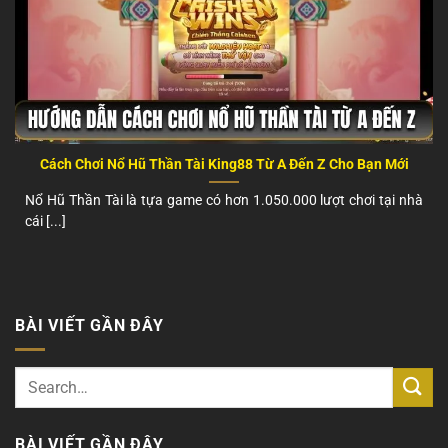
Cách Chơi Nổ Hũ Thần Tài King88 Từ A Đến Z Cho Bạn Mới
Nổ Hũ Thần Tài là tựa game có hơn 1.050.000 lượt chơi tại nhà
cái [...]
BÀI VIẾT GẦN ĐÂY
BÀI VIẾT GẦN ĐÂY