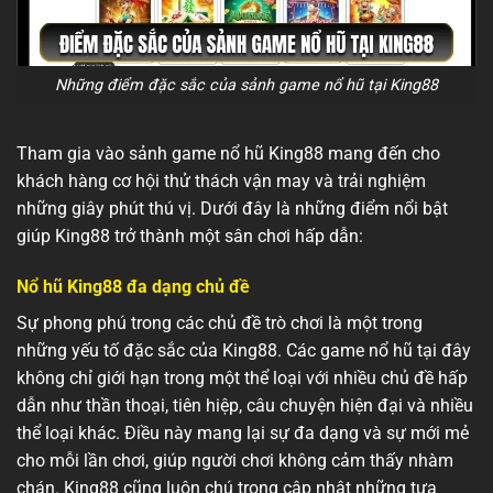
Những điểm đặc sắc của sảnh game nổ hũ tại King88
Tham gia vào sảnh game nổ hũ King88 mang đến cho
khách hàng cơ hội thử thách vận may và trải nghiệm
những giây phút thú vị. Dưới đây là những điểm nổi bật
giúp King88 trở thành một sân chơi hấp dẫn:
Nổ hũ King88 đa dạng chủ đề
Sự phong phú trong các chủ đề trò chơi là một trong
những yếu tố đặc sắc của King88. Các game nổ hũ tại đây
không chỉ giới hạn trong một thể loại với nhiều chủ đề hấp
dẫn như thần thoại, tiên hiệp, câu chuyện hiện đại và nhiều
thể loại khác. Điều này mang lại sự đa dạng và sự mới mẻ
cho mỗi lần chơi, giúp người chơi không cảm thấy nhàm
chán. King88 cũng luôn chú trọng cập nhật những tựa