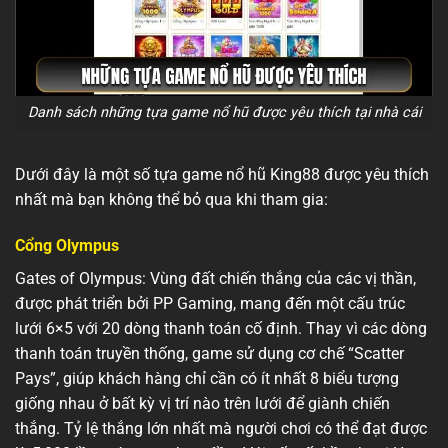
Danh sách những tựa game nổ hũ được yêu thích tại nhà cái
Dưới đây là một số tựa game nổ hũ King88 được yêu thích
nhất mà bạn không thể bỏ qua khi tham gia:
Cổng Olympus
Gates of Olympus: Vùng đất chiến thắng của các vị thần,
được phát triển bởi PP Gaming, mang đến một cấu trúc
lưới 6×5 với 20 dòng thanh toán cố định. Thay vì các dòng
thanh toán truyền thống, game sử dụng cơ chế “Scatter
Pays”, giúp khách hàng chỉ cần có ít nhất 8 biểu tượng
giống nhau ở bất kỳ vị trí nào trên lưới để giành chiến
thắng. Tỷ lệ thắng lớn nhất mà người chơi có thể đạt được