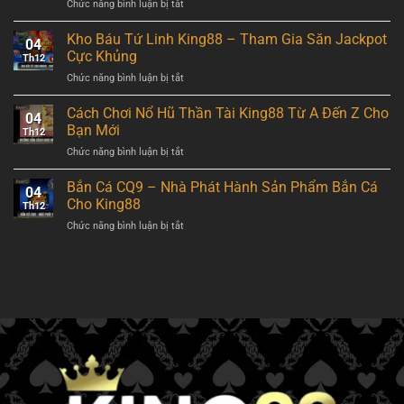
Chức năng bình luận bị tắt
ở
–
Nổ
Game
Hũ
Kho Báu Tứ Linh King88 – Tham Gia Săn Jackpot
Giải
04
Witcher
Trí
Cực Khủng
Th12
King88
Hấp
Chức năng bình luận bị tắt
ở
–
Dẫn
Kho
Luật
Hàng
Báu
Cách Chơi Nổ Hũ Thần Tài King88 Từ A Đến Z Cho
Và
Đầu
04
Tứ
Mẹo
Bạn Mới
Tại
Th12
Linh
Chơi
King88
Chức năng bình luận bị tắt
ở
King88
Dễ
Cách
–
Trúng
Chơi
Bắn Cá CQ9 – Nhà Phát Hành Sản Phẩm Bắn Cá
Tham
Jackpot
04
Nổ
Gia
Cho King88
Th12
Hũ
Săn
Chức năng bình luận bị tắt
ở
Thần
Jackpot
Bắn
Tài
Cực
Cá
King88
Khủng
CQ9
Từ
–
A
Nhà
Đến
Phát
Z
Hành
Cho
Sản
Bạn Mới
Phẩm
Bắn
Cá