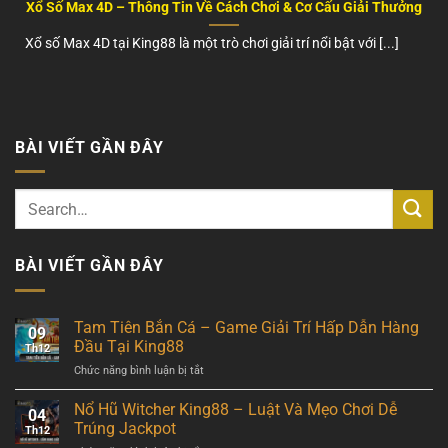
Xổ Số Max 4D – Thông Tin Về Cách Chơi & Cơ Cấu Giải Thưởng
Xổ số Max 4D tại King88 là một trò chơi giải trí nổi bật với [...]
BÀI VIẾT GẦN ĐÂY
BÀI VIẾT GẦN ĐÂY
Tam Tiên Bắn Cá – Game Giải Trí Hấp Dẫn Hàng
09
Đầu Tại King88
Th12
Chức năng bình luận bị tắt
ở
Tam
Tiên
Nổ Hũ Witcher King88 – Luật Và Mẹo Chơi Dễ
04
Bắn
Trúng Jackpot
Th12
Cá