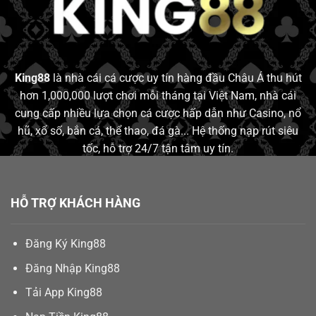
Cho
King88
King88
là nhà cái cá cược uy tín hàng đầu Châu Á thu hút
hơn 1,000,000 lượt chơi mỗi tháng tại Việt Nam, nhà cái
cung cấp nhiều lựa chọn cá cược hấp dẫn như Casino, nổ
hũ, xổ số, bắn cá, thể thao, đá gà... Hệ thống nạp rút siêu
tốc, hỗ trợ 24/7 tận tâm uy tín.
HỖ TRỢ KHÁCH HÀNG
Đăng Ký King88
Đăng Nhập King88
Tải App King88