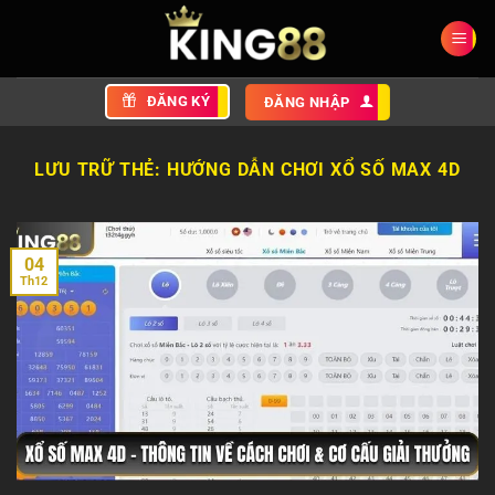
Chuyển
đến
nội
dung
ĐĂNG KÝ
ĐĂNG NHẬP
LƯU TRỮ THẺ:
HƯỚNG DẪN CHƠI XỔ SỐ MAX 4D
04
Th12