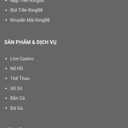
Nạp Tiền King88
Rút Tiền King88
Khuyến Mãi King88
SẢN PHẨM & DỊCH VỤ
Live Casino
Nổ Hũ
Thể Thao
Xổ Số
Bắn Cá
Đá Gà